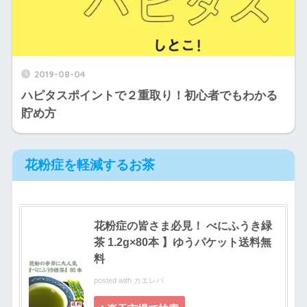
2019-08-04
ハピタスポイントで２重取り！初心者でもわかる
貯め方
花粉症を軽減するお茶
花粉症の皆さま必見！ べにふうき緑
茶 1.2g×80本 】ゆうパケット送料無
料
posted with
カエレバ